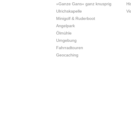
»Ganze Gans« ganz knusprig
Hi
Ulrichskapelle
Vi
Minigolf & Ruderboot
Angelpark
Ölmühle
Umgebung
Fahrradtouren
Geocaching